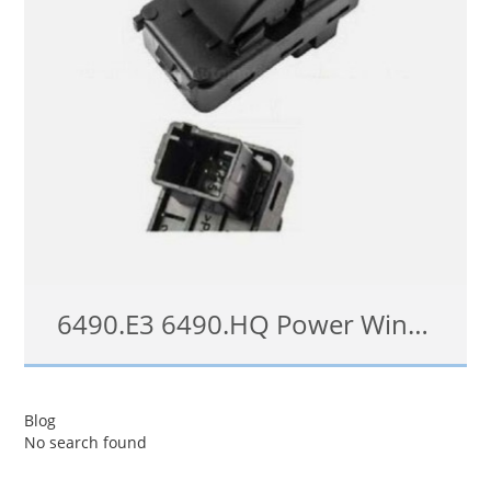
6490.E3 6490.HQ Power Window Switch for Peugeot Partner Citroen C4 Electric
Pulsantiera alzacristalli / alzavetri per Citroen C4 Berlingo Peugeot Partner Colore / finitura: Nero Tipo di interruttore: Single Posizione (sinistra / destra): Sinistra o destra Posizione (anteriore / posteriore): Anteriore o posteriore Descrizione: Con connettore 4 poli Con connettore 4 poli Con connettore 4 poli 6490E3, 6490000
Blog
No search found
查看详情