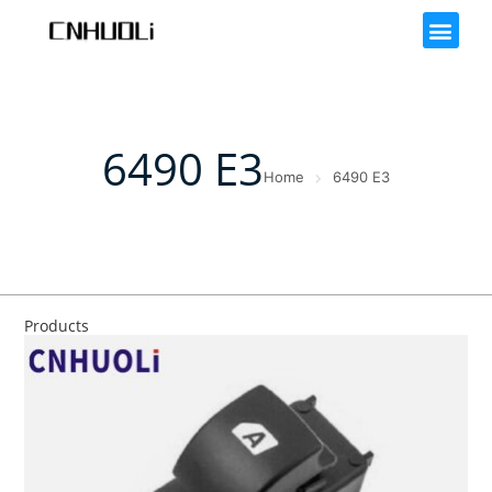
6490 E3
Home
6490 E3
Products